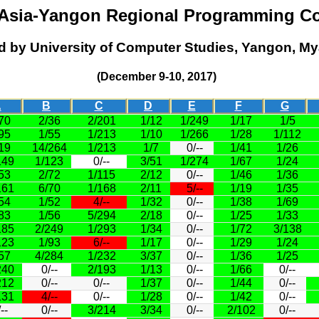
 Asia-Yangon Regional Programming Co
d by University of Computer Studies, Yangon, M
(December 9-10, 2017)
A
B
C
D
E
F
G
70
2/36
2/201
1/12
1/249
1/17
1/5
95
1/55
1/213
1/10
1/266
1/28
1/112
19
14/264
1/213
1/7
0/--
1/41
1/26
149
1/123
0/--
3/51
1/274
1/67
1/24
53
2/72
1/115
2/12
0/--
1/46
1/36
161
6/70
1/168
2/11
5/--
1/19
1/35
54
1/52
4/--
1/32
0/--
1/38
1/69
83
1/56
5/294
2/18
0/--
1/25
1/33
185
2/249
1/293
1/34
0/--
1/72
3/138
123
1/93
6/--
1/17
0/--
1/29
1/24
57
4/284
1/232
3/37
0/--
1/36
1/25
240
0/--
2/193
1/13
0/--
1/66
0/--
212
0/--
0/--
1/37
0/--
1/44
0/--
131
4/--
0/--
1/28
0/--
1/42
0/--
--
0/--
3/214
3/34
0/--
2/102
0/--