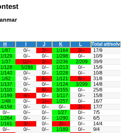
ntest
yanmar
H
I
J
K
L
Total att/solv
1/87
0/--
2/--
1/164
3/--
17/9
1/129
0/--
0/--
1/298
0/--
10/9
1/37
11/--
2/--
2/236
2/209
39/9
1/128
5/288
0/--
1/213
0/--
15/9
1/140
0/--
0/--
1/228
0/--
10/8
1/62
0/--
6/--
1/121
6/--
31/8
1/137
0/--
0/--
1/124
3/299
14/8
1/110
0/--
8/--
3/155
0/--
25/8
1/199
4/--
0/--
1/117
0/--
15/8
1/48
0/--
1/--
1/257
0/--
16/7
4/158
0/--
0/--
0/--
2/--
17/7
0/--
0/--
0/--
1/27
0/--
7/5
1/264
0/--
0/--
1/290
0/--
6/5
1/161
3/--
0/--
2/--
0/--
14/4
0/--
0/--
0/--
1/189
0/--
9/4