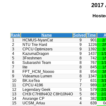
2017
Hoste
Rank
Name
Solved
Time
1
HCMUS-NyanCat
9
901
2/
2
NTU Trie Hard
9
1226
2/
3
CPCU Optimizers
9
1392
3/
4
KazumaDragon
9
1437
1/
5
3Freshmen
8
742
1/
6
Subarashii Team
8
767
1/
7
lite
8
845
1/
8
FPT_HCM_Noooo
8
954
3/
9
Videamus Lumen
8
1347
1/
10
BK.IceTea
7
631
3/
11
CPCU 4196
7
989
1/
12
Legendary Geek
5
579
2/
13
CH3I C7H8N4O2 C8H10N4O
5
867
2/
14
Arurange CP
4
382
2/
15
UCSM_Arluu
4
639
0/