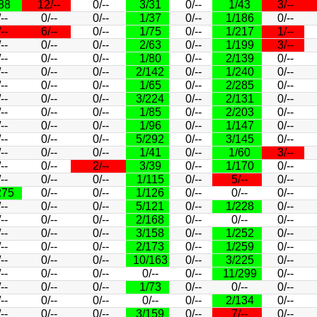
88
12/--
0/--
3/31
0/--
1/43
3/--
--
0/--
0/--
1/37
0/--
1/186
0/--
--
6/--
0/--
1/75
0/--
1/217
1/--
--
0/--
0/--
2/63
0/--
1/199
3/--
--
0/--
0/--
1/80
0/--
2/139
0/--
--
0/--
0/--
2/142
0/--
1/240
0/--
--
0/--
0/--
1/65
0/--
2/285
0/--
--
0/--
0/--
3/224
0/--
2/131
0/--
--
0/--
0/--
1/85
0/--
2/203
0/--
--
0/--
0/--
1/96
0/--
1/147
0/--
--
0/--
0/--
5/292
0/--
3/145
0/--
--
0/--
0/--
1/41
0/--
1/60
3/--
--
0/--
2/--
3/39
0/--
1/170
0/--
--
0/--
0/--
1/115
0/--
5/--
0/--
275
0/--
0/--
1/126
0/--
0/--
0/--
--
0/--
0/--
5/121
0/--
1/228
0/--
--
0/--
0/--
2/168
0/--
0/--
0/--
--
0/--
0/--
3/158
0/--
1/252
0/--
--
0/--
0/--
2/173
0/--
1/259
0/--
--
0/--
0/--
10/163
0/--
3/225
0/--
--
0/--
0/--
0/--
0/--
11/299
0/--
--
0/--
0/--
1/73
0/--
0/--
0/--
--
0/--
0/--
0/--
0/--
2/134
0/--
--
0/--
0/--
3/159
0/--
7/--
0/--