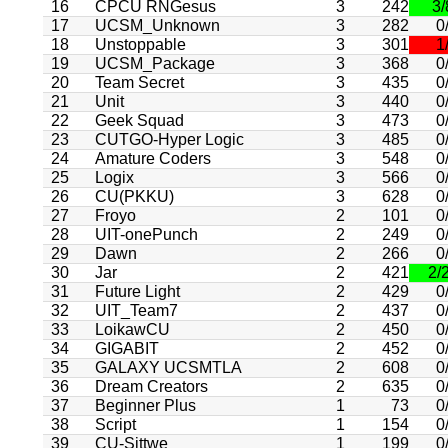
16
CPCU RNGesus
3
242
3/
17
UCSM_Unknown
3
282
0/
18
Unstoppable
3
301
1/
19
UCSM_Package
3
368
0/
20
Team Secret
3
435
0/
21
Unit
3
440
0/
22
Geek Squad
3
473
0/
23
CUTGO-Hyper Logic
3
485
0/
24
Amature Coders
3
548
0/
25
Logix
3
566
0/
26
CU(PKKU)
3
628
0/
27
Froyo
2
101
0/
28
UIT-onePunch
2
249
0/
29
Dawn
2
266
0/
30
Jar
2
421
2/
31
Future Light
2
429
0/
32
UIT_Team7
2
437
0/
33
LoikawCU
2
450
0/
34
GIGABIT
2
452
0/
35
GALAXY UCSMTLA
2
608
0/
36
Dream Creators
2
635
0/
37
Beginner Plus
1
73
0/
38
Script
1
154
0/
39
CU-Sittwe
1
199
0/