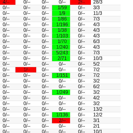
4/--
0/--
0/--
0/--
2/--
28/3
0/--
0/--
0/--
1/59
0/--
3/3
0/--
0/--
0/--
1/9
0/--
11/3
0/--
0/--
0/--
1/86
0/--
7/3
0/--
0/--
0/--
1/196
0/--
4/3
0/--
0/--
0/--
1/38
0/--
4/3
0/--
0/--
0/--
1/103
0/--
4/3
0/--
0/--
0/--
1/70
0/--
6/3
0/--
0/--
0/--
1/240
0/--
4/3
0/--
0/--
0/--
5/243
0/--
7/3
0/--
0/--
0/--
2/71
0/--
10/3
0/--
0/--
0/--
0/--
0/--
5/2
0/--
1/--
0/--
0/--
0/--
7/2
0/--
0/--
0/--
1/151
0/--
7/2
0/--
0/--
0/--
0/--
0/--
3/2
0/--
0/--
0/--
0/--
0/--
6/2
0/--
0/--
0/--
1/249
0/--
3/2
0/--
0/--
0/--
0/--
0/--
4/2
0/--
0/--
0/--
0/--
0/--
3/2
0/--
0/--
0/--
0/--
0/--
13/2
0/--
0/--
0/--
1/136
0/--
12/2
0/--
0/--
0/--
2/--
0/--
3/1
0/--
0/--
0/--
0/--
0/--
2/1
0/--
0/--
0/--
0/--
0/--
10/1